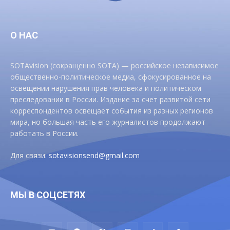
О НАС
SOTAvision (сокращенно SOTA) — российское независимое
общественно-политическое медиа, сфокусированное на
освещении нарушения прав человека и политическом
преследовании в России. Издание за счет развитой сети
корреспондентов освещает события из разных регионов
мира, но большая часть его журналистов продолжают
работать в России.
Для связи:
sotavisionsend@gmail.com
МЫ В СОЦСЕТЯХ