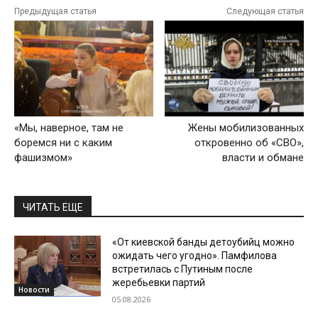
Предыдущая статья
Следующая статья
«Мы, наверное, там не
Жены мобилизованных
боремся ни с каким
откровенно об «СВО»,
фашизмом»
власти и обмане
ЧИТАТЬ ЕЩЕ
«От киевской банды детоубийц можно
ожидать чего угодно». Памфилова
встретилась с Путиным после
жеребьевки партий
Новости
05.08.2026