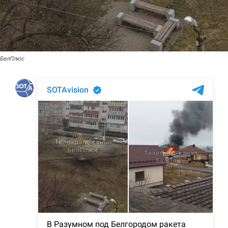
БелПлюс