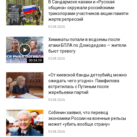
В Сандармохе казаки и «Русская
община» окружали российскими
триколорами участников акции памяти
жертв репрессий
05.08.2026
Химикаты попали в водоемы после
атаки БПЛА по Домодедово — жители
бьют тревогу
05.08.2026
00:04:39
«От киевской банды детоубийц можно
ожидать чего угодно». Памфилова
встретилась с Путиным после
жеребьевки партий
05.08.2026
Собянин заявил, что перевод
экономики России на военные рельсы
может «убить вообще страну»
05.08.2026