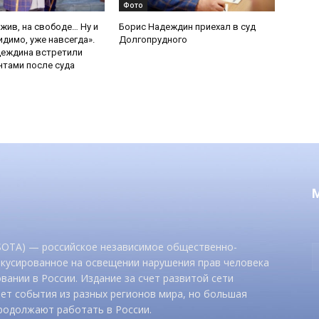
Фото
 жив, на свободе… Ну и
Борис Надеждин приехал в суд
идимо, уже навсегда».
Долгопрудного
деждина встретили
тами после суда
 SOTA) — российское независимое общественно-
окусированное на освещении нарушения прав человека
вании в России. Издание за счет развитой сети
ет события из разных регионов мира, но большая
родолжают работать в России.