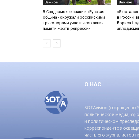
Важное
Важное
В Сандармохе казаки и «Русская
«Я остался
община» окружали российскими
в России, в
триколорами участников акции
Бориса На
памяти жертв репрессий
аплодисмен
О НАС
SOTAvision (сокращенно
политическое медиа, сф
и политическом преследо
корреспондентов освеща
часть его журналистов п