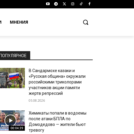
И
МНЕНИЯ
ПОПУЛЯРНОЕ
В Сандармохе казаки и
«Русская община» окружали
российскими триколорами
участников акции памяти
жертв репрессий
05.08.2026
Химикаты попали в водоемы
после атаки БПЛА по
Домодедово — жители бьют
00:04:39
тревогу