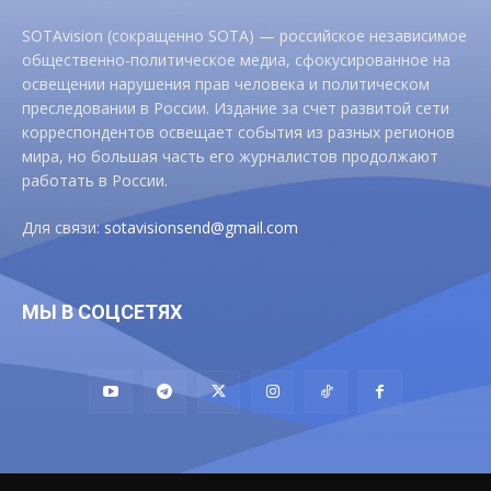
SOTAvision (сокращенно SOTA) — российское независимое
общественно-политическое медиа, сфокусированное на
освещении нарушения прав человека и политическом
преследовании в России. Издание за счет развитой сети
корреспондентов освещает события из разных регионов
мира, но большая часть его журналистов продолжают
работать в России.
Для связи:
sotavisionsend@gmail.com
МЫ В СОЦСЕТЯХ