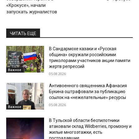
«Крокусе», начали
запускать журналистов
ЧИТАТЬ ЕЩЕ
В Сандармохе казаки и «Русская
община» окружали российскими
триколорами участников акции памяти
жертв репрессий
Важное
05.08.2026
Антивоенного священника Афанасия
Букина оштрафовали за публикацию
ссылок на «нежелательные» ресурсы
05.08.2026
Важное
В Тульской области беспилотники
атаковали склад Wildberries, промзону и
жилые многоэтажки, есть
пострадавшие