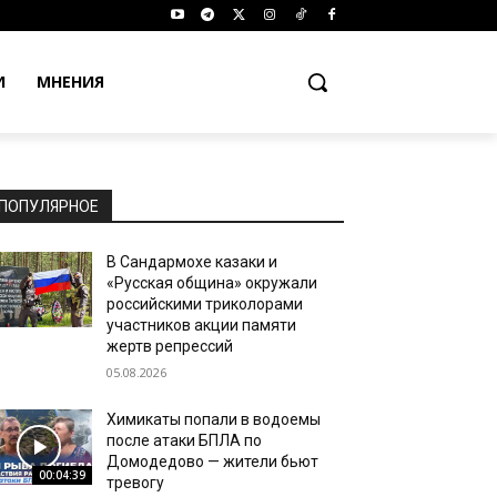
И
МНЕНИЯ
ПОПУЛЯРНОЕ
В Сандармохе казаки и
«Русская община» окружали
российскими триколорами
участников акции памяти
жертв репрессий
05.08.2026
Химикаты попали в водоемы
после атаки БПЛА по
Домодедово — жители бьют
00:04:39
тревогу