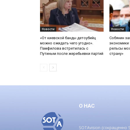
Новости
Новости
«От киевской банды детоубийц
Собянин за
можно ожидать чего угодно».
экономики 
Памфилова встретилась с
рельсы мож
Путиным после жеребьевки партий
страну»
О НАС
SOTAvision (сокращенно