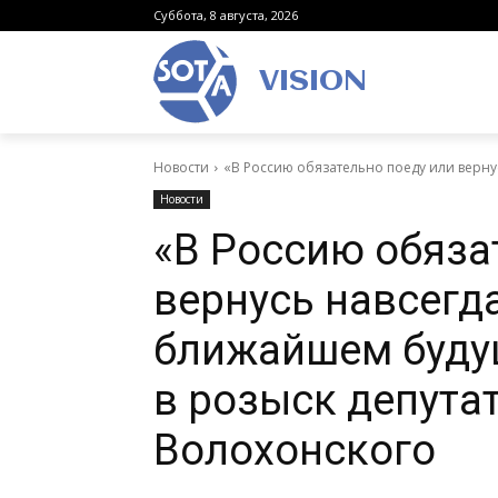
Суббота, 8 августа, 2026
VISION
Новости
«В Россию обязательно поеду или вернус
Новости
«В Россию обяза
вернусь навсегда
ближайшем буду
в розыск депута
Волохонского