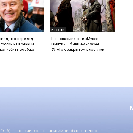
Новости
явил, что перевод
Что показывают в «Музее
России на военные
Памяти» — бывшем «Музее
ет «убить вообще
ГУЛАГа», закрытом властями
 SOTA) — российское независимое общественно-