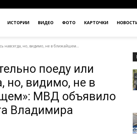
ИСТОРИИ
ВИДЕО
ФОТО
КАРТОЧКИ
НОВОСТ
ь навсегда, но, видимо, не в ближайшем...
тельно поеду или
, но, видимо, не в
щем»: МВД объявило
та Владимира