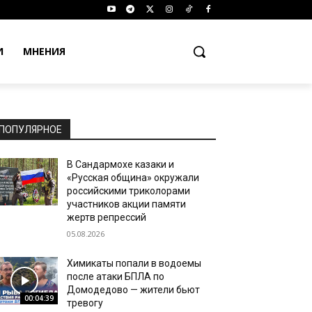
И
МНЕНИЯ
ПОПУЛЯРНОЕ
В Сандармохе казаки и
«Русская община» окружали
российскими триколорами
участников акции памяти
жертв репрессий
05.08.2026
Химикаты попали в водоемы
после атаки БПЛА по
Домодедово — жители бьют
00:04:39
тревогу