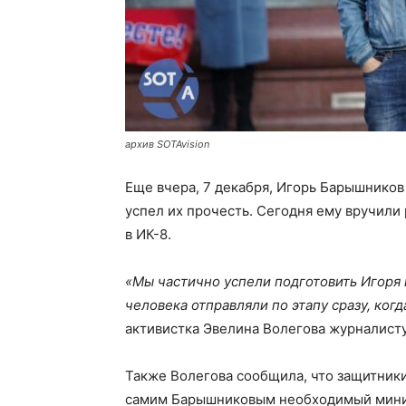
архив SOTAvision
Еще вчера, 7 декабря, Игорь Барышников
успел их прочесть. Сегодня ему вручили
в ИК-8.
«Мы частично успели подготовить Игоря к
человека отправляли по этапу сразу, ког
активистка Эвелина Волегова журналисту
Также Волегова сообщила, что защитники
самим Барышниковым необходимый миним