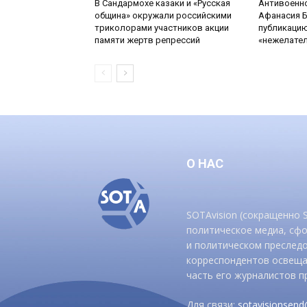
В Сандармохе казаки и «Русская
Антивоенн
община» окружали российскими
Афанасия 
триколорами участников акции
публикацию
памяти жертв репрессий
«нежелате
О НАС
SOTAvision (сокращенно
политическое медиа, сф
и политическом преследо
корреспондентов освеща
часть его журналистов п
Для связи:
sotavisionsen