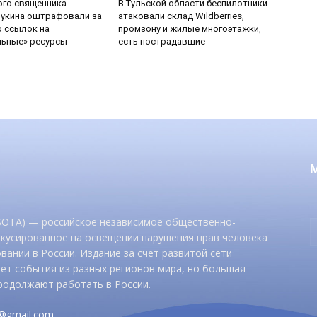
ого священника
В Тульской области беспилотники
Букина оштрафовали за
атаковали склад Wildberries,
 ссылок на
промзону и жилые многоэтажки,
льные» ресурсы
есть пострадавшие
 SOTA) — российское независимое общественно-
окусированное на освещении нарушения прав человека
вании в России. Издание за счет развитой сети
ет события из разных регионов мира, но большая
родолжают работать в России.
d@gmail.com