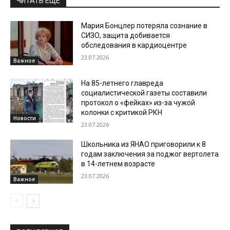
ЧИТАТЬ ЕЩЕ
Мария Бонцлер потеряла сознание в
СИЗО, защита добивается
обследования в кардиоцентре
23.07.2026
Важное
На 85-летнего главреда
социалистической газеты составили
протокол о «фейках» из-за чужой
колонки с критикой РКН
Новости
23.07.2026
Школьника из ЯНАО приговорили к 8
годам заключения за поджог вертолета
в 14-летнем возрасте
23.07.2026
Важное