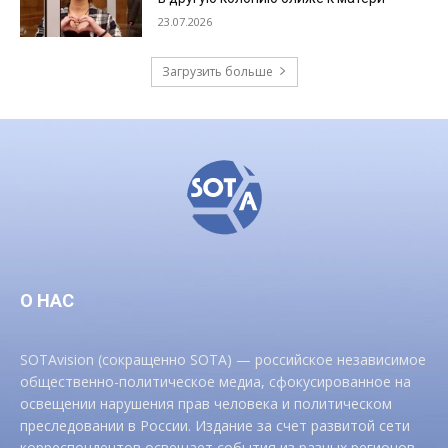
23.07.2026
Загрузить больше
О НАС
SOTAvision (сокращенно SOTA) — российское независимое
общественно-политическое медиа, сфокусированное на
освещении нарушения прав человека и политическом
преследовании в России. Издание за счет развитой сети
корреспондентов освещает события из разных регионов