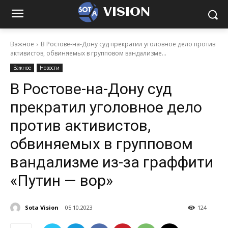
VISION
Важное
В Ростове-на-Дону суд прекратил уголовное дело против
активистов, обвиняемых в групповом вандализме...
Важное
Новости
В Ростове-на-Дону суд
прекратил уголовное дело
против активистов,
обвиняемых в групповом
вандализме из-за граффити
«Путин — вор»
Sota Vision
05.10.2023
124