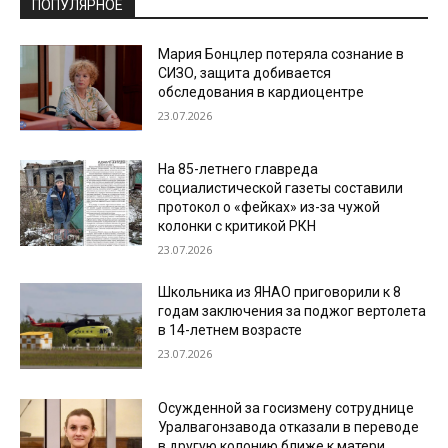
ПОПУЛЯРНОЕ
Мария Бонцлер потеряла сознание в
СИЗО, защита добивается
обследования в кардиоцентре
23.07.2026
На 85-летнего главреда
социалистической газеты составили
протокол о «фейках» из-за чужой
колонки с критикой РКН
23.07.2026
Школьника из ЯНАО приговорили к 8
годам заключения за поджог вертолета
в 14-летнем возрасте
23.07.2026
Осужденной за госизмену сотруднице
Уралвагонзавода отказали в переводе
в другую колонию ближе к матери