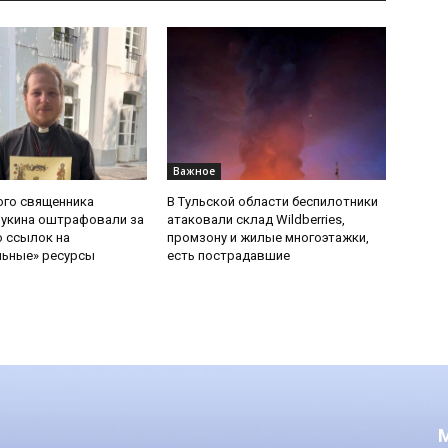
Важное
ого священника
В Тульской области беспилотники
Букина оштрафовали за
атаковали склад Wildberries,
 ссылок на
промзону и жилые многоэтажки,
льные» ресурсы
есть пострадавшие