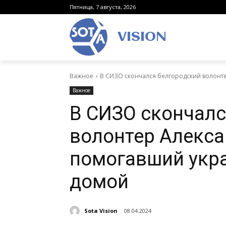
Пятница, 7 августа, 2026
VISION
Важное
В СИЗО скончался белгородский волонт
Важное
В СИЗО скончалс
волонтер Алекса
помогавший укр
домой
Sota Vision
08.04.2024