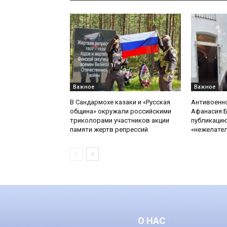
Важное
Важное
В Сандармохе казаки и «Русская
Антивоенн
община» окружали российскими
Афанасия 
триколорами участников акции
публикацию
памяти жертв репрессий
«нежелате
О НАС