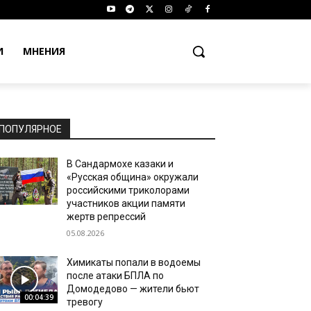
И
МНЕНИЯ
ПОПУЛЯРНОЕ
В Сандармохе казаки и
«Русская община» окружали
российскими триколорами
участников акции памяти
жертв репрессий
05.08.2026
Химикаты попали в водоемы
после атаки БПЛА по
Домодедово — жители бьют
00:04:39
тревогу