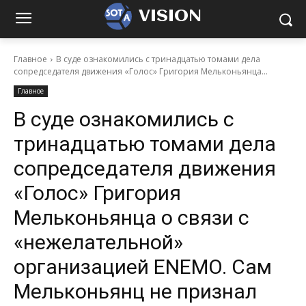
VISION
Главное
В суде ознакомились с тринадцатью томами дела
сопредседателя движения «Голос» Григория Мельконьянца...
Главное
В суде ознакомились с
тринадцатью томами дела
сопредседателя движения
«Голос» Григория
Мельконьянца о связи с
«нежелательной»
организацией ENEMO. Сам
Мельконьянц не признал