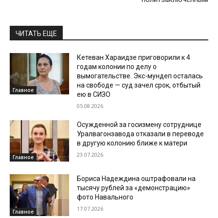
ЧИТАТЬ ЕЩЕ
Кетеван Хараидзе приговорили к 4
годам колонии по делу о
вымогательстве. Экс-мундеп осталась
на свободе — суд зачел срок, отбытый
Главное
ею в СИЗО
05.08.2026
Осужденной за госизмену сотруднице
Уралвагонзавода отказали в переводе
в другую колонию ближе к матери
23.07.2026
Главное
Бориса Надеждина оштрафовали на
тысячу рублей за «демонстрацию»
фото Навального
17.07.2026
Главное