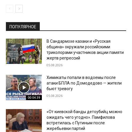
ПОПУЛЯРНОЕ
В Сандармохе казаки и «Русская
община» окружали российскими
триколорами участников акции памяти
жертв репрессий
05.08.2026
Химикаты попали в водоемы после
атаки БПЛА по Домодедово — жители
бьют тревогу
05.08.2026
00:04:39
«От киевской банды детоубийц можно
ожидать чего угодно». Памфилова
встретилась с Путиным после
жеребьевки партий