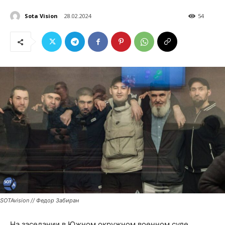
Sota Vision
28.02.2024
54
SOTAvision // Федор Забиран
На заседании в Южном окружном военном суде