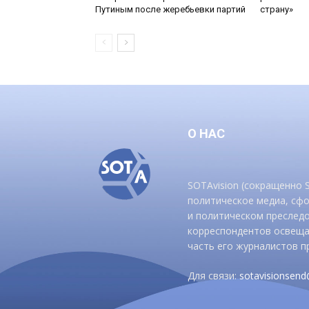
Путиным после жеребьевки партий
страну»
О НАС
SOTAvision (сокращенно
политическое медиа, сф
и политическом преследо
корреспондентов освеща
часть его журналистов п
Для связи:
sotavisionsen