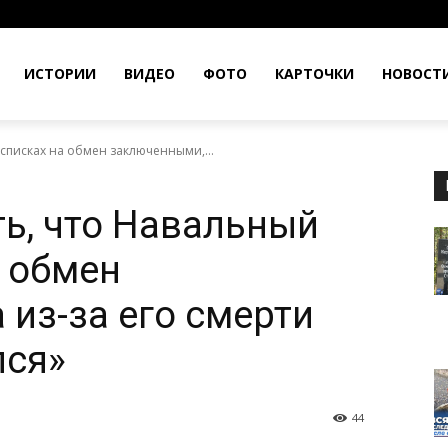
ИСТОРИИ
ВИДЕО
ФОТО
КАРТОЧКИ
НОВОСТ
 списках на обмен заключенными,...
ть, что Навальный
а обмен
 из-за его смерти
лся»
44