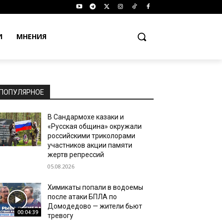
И
МНЕНИЯ
ПОПУЛЯРНОЕ
В Сандармохе казаки и
«Русская община» окружали
российскими триколорами
участников акции памяти
жертв репрессий
05.08.2026
Химикаты попали в водоемы
после атаки БПЛА по
Домодедово — жители бьют
00:04:39
тревогу