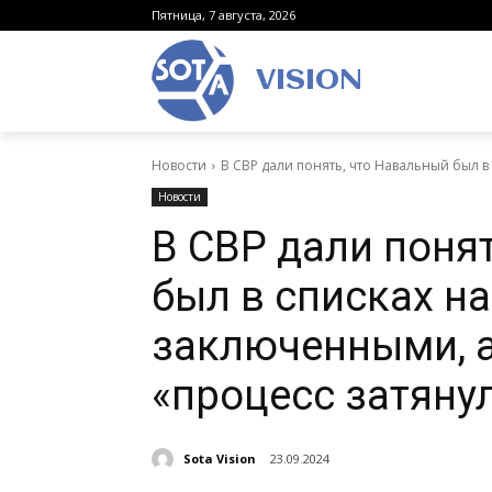
Пятница, 7 августа, 2026
VISION
Новости
В СВР дали понять, что Навальный был в
Новости
В СВР дали поня
был в списках н
заключенными, а
«процесс затяну
Sota Vision
23.09.2024