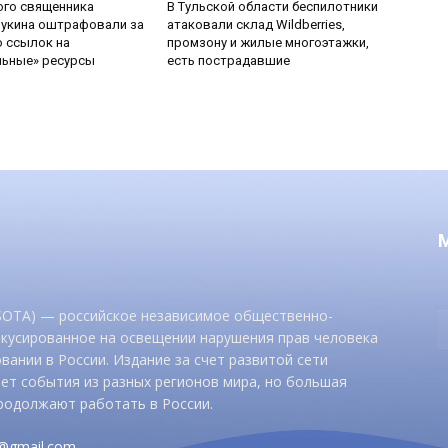
ого священника
В Тульской области беспилотники
Букина оштрафовали за
атаковали склад Wildberries,
 ссылок на
промзону и жилые многоэтажки,
льные» ресурсы
есть пострадавшие
 SOTA) — российское независимое общественно-
окусированное на освещении нарушения прав человека
вании в России. Издание за счет развитой сети
ет события из разных регионов мира, но большая
родолжают работать в России.
d@gmail.com