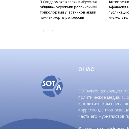
В Сандармохе казаки и «Русская
Антивоенн
община» окружали российскими
Афанасия 
триколорами участников акции
публикацию
памяти жертв репрессий
«нежелате
О НАС
SOTAvision (сокращенно
политическое медиа, сф
и политическом преследо
корреспондентов освеща
часть его журналистов п
Для связи:
sotavisionsen