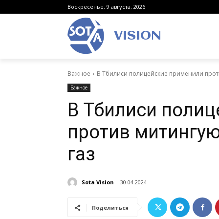
Воскресенье, 9 августа, 2026
VISION
Важное
В Тбилиси полицейские применили прот
Важное
В Тбилиси полиц
против митингу
газ
Sota Vision
30.04.2024
Поделиться