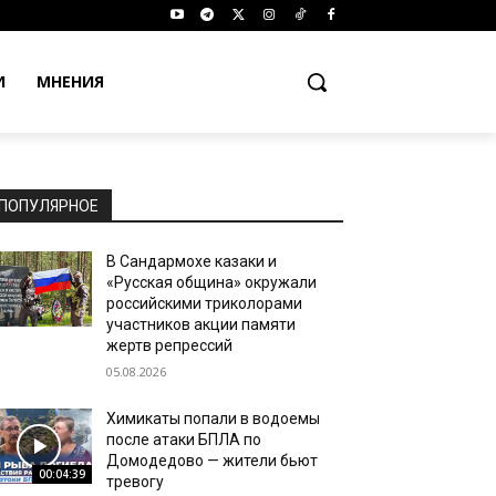
И
МНЕНИЯ
ПОПУЛЯРНОЕ
В Сандармохе казаки и
«Русская община» окружали
российскими триколорами
участников акции памяти
жертв репрессий
05.08.2026
Химикаты попали в водоемы
после атаки БПЛА по
Домодедово — жители бьют
00:04:39
тревогу