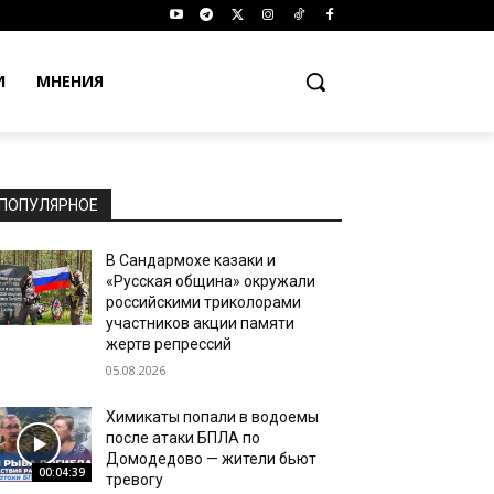
И
МНЕНИЯ
ПОПУЛЯРНОЕ
В Сандармохе казаки и
«Русская община» окружали
российскими триколорами
участников акции памяти
жертв репрессий
05.08.2026
Химикаты попали в водоемы
после атаки БПЛА по
Домодедово — жители бьют
00:04:39
тревогу