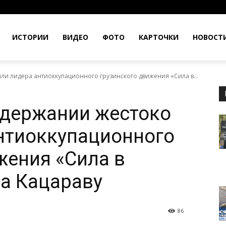
ИСТОРИИ
ВИДЕО
ФОТО
КАРТОЧКИ
НОВОСТ
ли лидера антиоккупационного грузинского движения «Сила в...
адержании жестоко
нтиоккупационного
жения «Сила в
а Кацараву
86