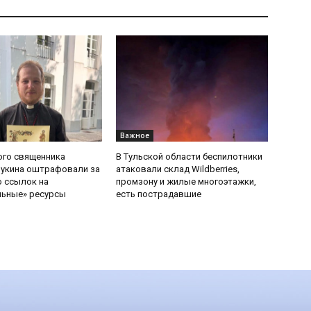
Важное
ого священника
В Тульской области беспилотники
Букина оштрафовали за
атаковали склад Wildberries,
 ссылок на
промзону и жилые многоэтажки,
льные» ресурсы
есть пострадавшие