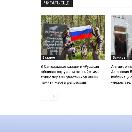
ЧИТАТЬ ЕЩЕ
Важное
Важное
В Сандармохе казаки и «Русская
Антивоенн
община» окружали российскими
Афанасия 
триколорами участников акции
публикацию
памяти жертв репрессий
«нежелате