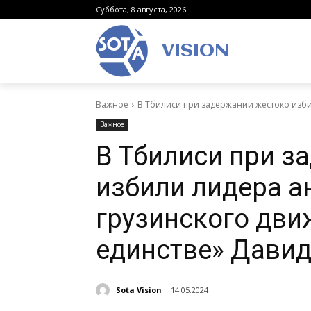
Суббота, 8 августа, 2026
VISION
Важное
В Тбилиси при задержании жестоко изби
Важное
В Тбилиси при з
избили лидера а
грузинского дви
единстве» Давид
Sota Vision
14.05.2024