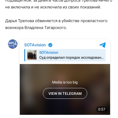
подзащитной: за девять часов допроса Трепова ничего
не включила и не исключила из своих показаний.
Дарья Трепова обвиняется в убийстве провластного
военкора Владлена Татарского.