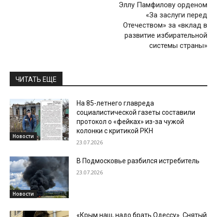
Эллу Памфилову орденом
«За заслуги перед
Отечеством» за «вклад в
развитие избирательной
системы страны»
ЧИТАТЬ ЕЩЕ
На 85-летнего главреда
социалистической газеты составили
протокол о «фейках» из-за чужой
колонки с критикой РКН
Новости
23.07.2026
В Подмосковье разбился истребитель
23.07.2026
Новости
«Крым наш, надо брать Одессу». Снятый