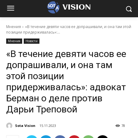
VISION
Мнения
«В течение девяти часов ее допрашивали, и она там этой
позиции придерживалась»:...
Мнения
Новости
«В течение девяти часов ее
допрашивали, и она там
этой позиции
придерживалась»: адвокат
Берман о деле против
Дарьи Треповой
Sota Vision
15.11.2023
78