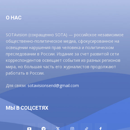
О НАС
SOTAvision (сокращенно SOTA) — российское независимое
общественно-политическое медиа, сфокусированное на
освещении нарушения прав человека и политическом
преследовании в России. Издание за счет развитой сети
корреспондентов освещает события из разных регионов
мира, но большая часть его журналистов продолжают
работать в России.
Для связи:
sotavisionsend@gmail.com
МЫ В СОЦСЕТЯХ