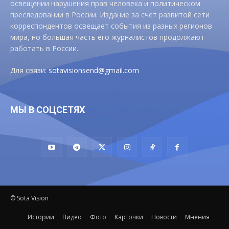
освещении нарушения прав человека и политическом
преследовании в России. Издание за счет развитой сети
корреспондентов освещает события из разных регионов
мира, но большая часть его журналистов продолжают
работать в России.
Для связи:
sotavisionsend@gmail.com
МЫ В СОЦСЕТЯХ
© Sota Vision
Истории
Видео
Фото
Карточки
Новости
Мнения