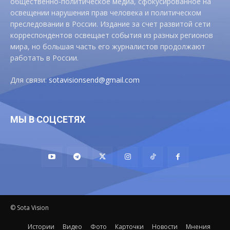
общественно-политическое медиа, сфокусированное на
освещении нарушения прав человека и политическом
преследовании в России. Издание за счет развитой сети
корреспондентов освещает события из разных регионов
мира, но большая часть его журналистов продолжают
работать в России.
Для связи:
sotavisionsend@gmail.com
МЫ В СОЦСЕТЯХ
© Sota Vision
Истории
Видео
Фото
Карточки
Новости
Мнения