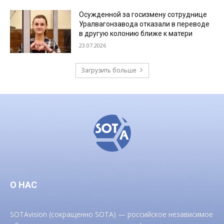
Осужденной за госизмену сотруднице
Уралвагонзавода отказали в переводе
в другую колонию ближе к матери
23.07.2026
Загрузить больше
О НАС
SOTAvision (сокращенно SOTA) — российское независимое