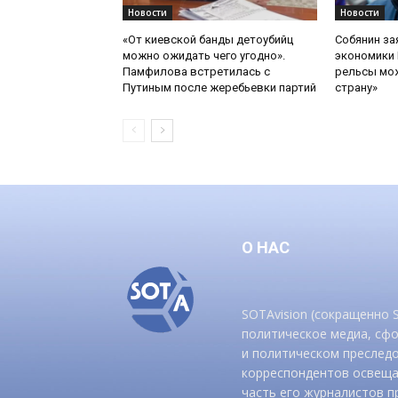
Новости
Новости
«От киевской банды детоубийц
Собянин за
можно ожидать чего угодно».
экономики 
Памфилова встретилась с
рельсы мож
Путиным после жеребьевки партий
страну»
О НАС
SOTAvision (сокращенно
политическое медиа, сф
и политическом преследо
корреспондентов освеща
часть его журналистов п