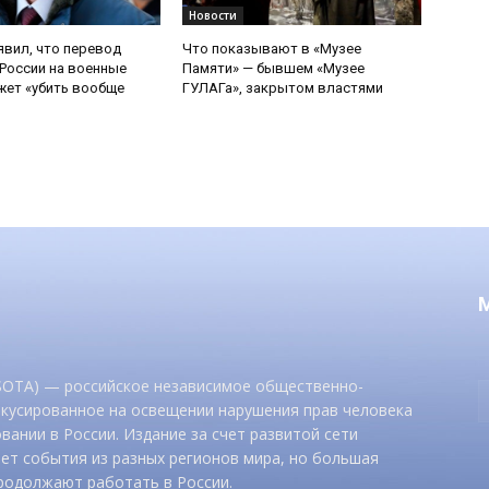
Новости
явил, что перевод
Что показывают в «Музее
России на военные
Памяти» — бывшем «Музее
ет «убить вообще
ГУЛАГа», закрытом властями
 SOTA) — российское независимое общественно-
окусированное на освещении нарушения прав человека
вании в России. Издание за счет развитой сети
ет события из разных регионов мира, но большая
родолжают работать в России.