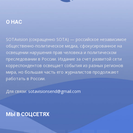
О НАС
SOTAvision (сокращенно SOTA) — российское независимое
общественно-политическое медиа, сфокусированное на
освещении нарушения прав человека и политическом
преследовании в России. Издание за счет развитой сети
корреспондентов освещает события из разных регионов
мира, но большая часть его журналистов продолжают
работать в России.
Для связи:
sotavisionsend@gmail.com
МЫ В СОЦСЕТЯХ