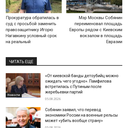
Прокуратура обратилась в
Мэр Москвы Собянин
суд с просьбой заменить
переименовал площадь
правозащитнику Игорю
Европы рядом с Киевским
Нагавкину условный срок
вокзалом в площадь
на реальный
Евразии
ЧИТАТЬ ЕЩЕ
«От киевской банды детоубийц можно
ожидать чего угодно». Памфилова
встретилась с Путиным после
жеребьевки партий
Новости
05.08.2026
Собянин заявил, что перевод
экономики России на военные рельсы
может «убить вообще страну»
05.08.2026