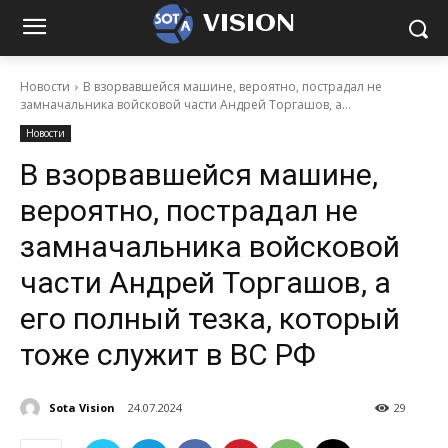
VISION
Новости
В взорвавшейся машине, вероятно, пострадал не
замначальника войсковой части Андрей Торгашов, а...
Новости
В взорвавшейся машине,
вероятно, пострадал не
замначальника войсковой
части Андрей Торгашов, а
его полный тезка, который
тоже служит в ВС РФ
Sota Vision
24.07.2024
29