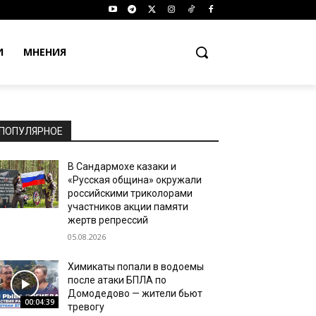
И
МНЕНИЯ
ПОПУЛЯРНОЕ
В Сандармохе казаки и
«Русская община» окружали
российскими триколорами
участников акции памяти
жертв репрессий
05.08.2026
Химикаты попали в водоемы
после атаки БПЛА по
Домодедово — жители бьют
00:04:39
тревогу