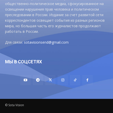
общественно-политическое медиа, сфокусированное на
освещении нарушения прав человека и политическом
преследовании в России. Издание за счет развитой сети
корреспондентов освещает события из разных регионов
мира, но большая часть его журналистов продолжают
работать в России.
Для связи:
sotavisionsend@gmail.com
МЫ В СОЦСЕТЯХ
© Sota Vision