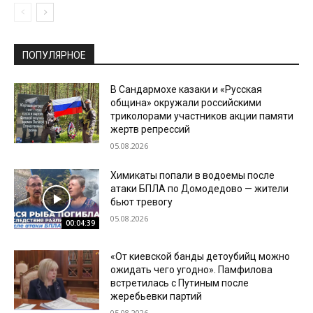
ПОПУЛЯРНОЕ
В Сандармохе казаки и «Русская
община» окружали российскими
триколорами участников акции памяти
жертв репрессий
05.08.2026
Химикаты попали в водоемы после
атаки БПЛА по Домодедово — жители
бьют тревогу
05.08.2026
00:04:39
«От киевской банды детоубийц можно
ожидать чего угодно». Памфилова
встретилась с Путиным после
жеребьевки партий
05.08.2026