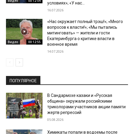
Видео
00:12:04
условиях»; «У нас...
16.07.2026
«Нас окружает полный трэш!»; «Много
вопросов к власти!»; «Мы пытались
митинговать» — жители и гости
Екатеринбурга о критике власти в
Видео
00:12:55
военное время
14.07.2026
ПОПУЛЯРНОЕ
В Сандармохе казаки и «Русская
община» окружали российскими
триколорами участников акции памяти
жертв репрессий
05.08.2026
Химикаты попали в водоемы после