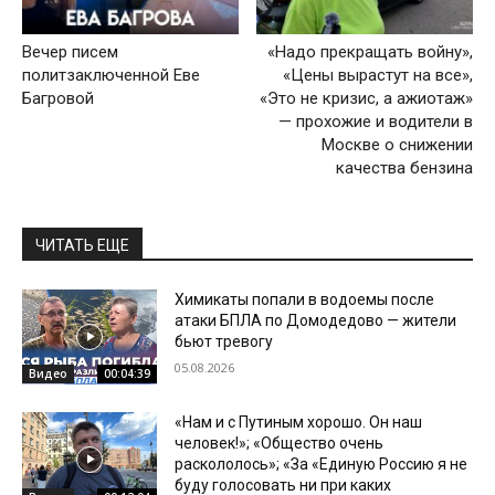
Вечер писем
«Надо прекращать войну»,
политзаключенной Еве
«Цены вырастут на все»,
Багровой
«Это не кризис, а ажиотаж»
— прохожие и водители в
Москве о снижении
качества бензина
ЧИТАТЬ ЕЩЕ
Химикаты попали в водоемы после
атаки БПЛА по Домодедово — жители
бьют тревогу
05.08.2026
Видео
00:04:39
«Нам и с Путиным хорошо. Он наш
человек!»; «Общество очень
раскололось»; «За «Единую Россию я не
буду голосовать ни при каких