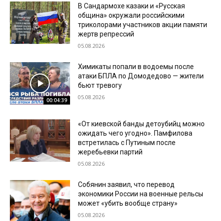
В Сандармохе казаки и «Русская
община» окружали российскими
триколорами участников акции памяти
жертв репрессий
05.08.2026
Химикаты попали в водоемы после
атаки БПЛА по Домодедово — жители
бьют тревогу
05.08.2026
00:04:39
«От киевской банды детоубийц можно
ожидать чего угодно». Памфилова
встретилась с Путиным после
жеребьевки партий
05.08.2026
Собянин заявил, что перевод
экономики России на военные рельсы
может «убить вообще страну»
05.08.2026