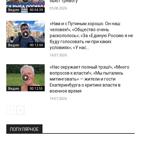
бьют тревогу
05.08.2026
Видео
00:04:39
«Нам и с Путиным хорошо. Он наш
человек!»; «Общество очень
раскололось»; «За «Единую Россию я не
буду голосовать ни при каких
Видео
00:12:04
условиях»; «У нас...
16.07.2026
«Нас окружает полный трэш!»; «Много
вопросов к власти!»; «Мы пытались
митинговать» — жители и гости
Екатеринбурга о критике власти в
Видео
00:12:55
военное время
14.07.2026
ПОПУЛЯРНОЕ