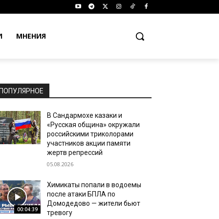
И
МНЕНИЯ
ПОПУЛЯРНОЕ
В Сандармохе казаки и
«Русская община» окружали
российскими триколорами
участников акции памяти
жертв репрессий
05.08.2026
Химикаты попали в водоемы
после атаки БПЛА по
Домодедово — жители бьют
00:04:39
тревогу