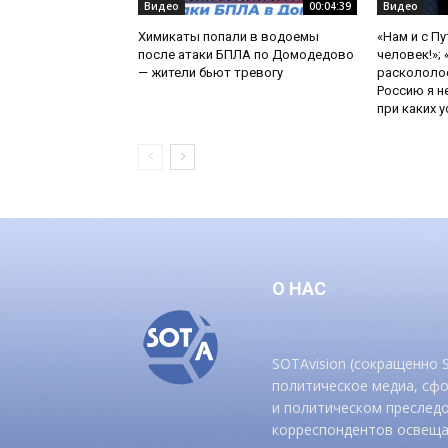
Видео
00:04:39
Видео
Химикаты попали в водоемы
«Нам и с П
после атаки БПЛА по Домодедово
человек!»;
— жители бьют тревогу
раскололос
Россию я н
при каких ус
О НАС
SOTAvision (сокращенно
политическое медиа, сф
и политическом преследо
корреспондентов освеща