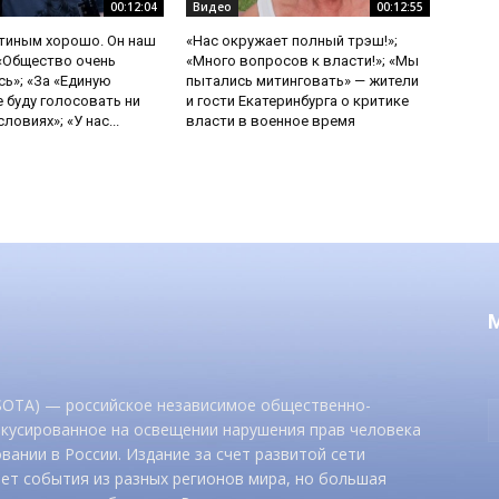
00:12:04
Видео
00:12:55
утиным хорошо. Он наш
«Нас окружает полный трэш!»;
 «Общество очень
«Много вопросов к власти!»; «Мы
ь»; «За «Единую
пытались митинговать» — жители
е буду голосовать ни
и гости Екатеринбурга о критике
ловиях»; «У нас...
власти в военное время
 SOTA) — российское независимое общественно-
окусированное на освещении нарушения прав человека
вании в России. Издание за счет развитой сети
ет события из разных регионов мира, но большая