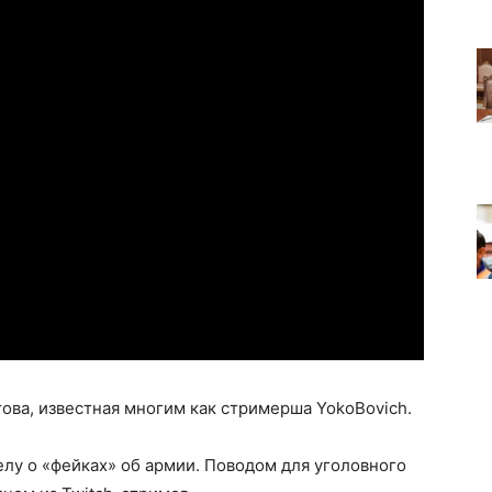
ова, известная многим как стримерша YokoBovich.
елу о «фейках» об армии. Поводом для уголовного