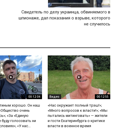
Свидетель по делу украинца, обвиняемого в
шпионаже, дал показания о взрыве, которого
не случилось
00:12:04
Видео
00:12:55
утиным хорошо. Он наш
«Нас окружает полный трэш!»;
 «Общество очень
«Много вопросов к власти!»; «Мы
ь»; «За «Единую
пытались митинговать» — жители
е буду голосовать ни
и гости Екатеринбурга о критике
ловиях»; «У нас...
власти в военное время