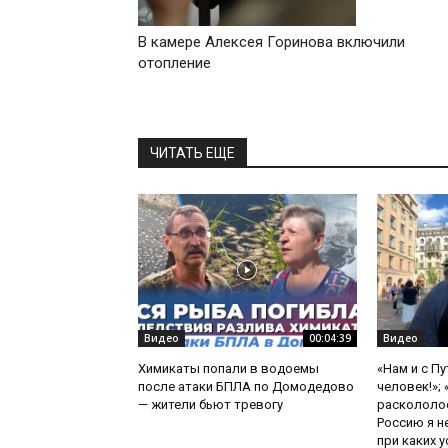
В камере Алексея Горинова включили
отопление
ЧИТАТЬ ЕЩЕ
Видео
00:04:39
Видео
Химикаты попали в водоемы
«Нам и с П
после атаки БПЛА по Домодедово
человек!»;
— жители бьют тревогу
раскололос
Россию я н
при каких ус