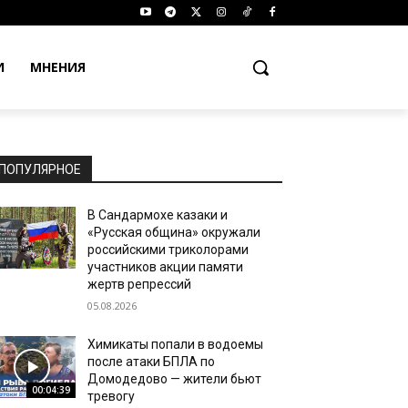
И
МНЕНИЯ
ПОПУЛЯРНОЕ
В Сандармохе казаки и
«Русская община» окружали
российскими триколорами
участников акции памяти
жертв репрессий
05.08.2026
Химикаты попали в водоемы
после атаки БПЛА по
Домодедово — жители бьют
00:04:39
тревогу