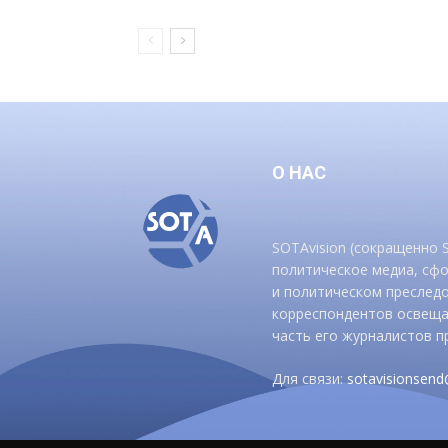
О НАС
SOTAvision (сокращенно
политическое медиа, сф
и политическом преследо
корреспондентов освеща
часть его журналистов п
Для связи:
sotavisionsen