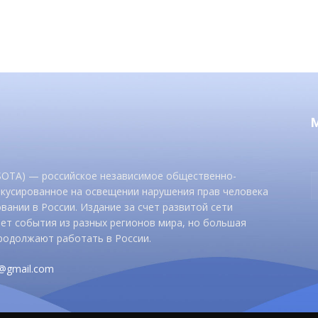
 SOTA) — российское независимое общественно-
окусированное на освещении нарушения прав человека
вании в России. Издание за счет развитой сети
ет события из разных регионов мира, но большая
родолжают работать в России.
d@gmail.com