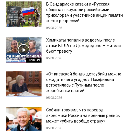
В Сандармохе казаки и «Русская
община» окружали российскими
триколорами участников акции памяти
жертв репрессий
05.08.2026
Химикаты попали в водоемы после
атаки БПЛА по Домодедово — жители
бьют тревогу
05.08.2026
00:04:39
«От киевской банды детоубийц можно
ожидать чего угодно». Памфилова
встретилась с Путиным после
жеребьевки партий
05.08.2026
Собянин заявил, что перевод
экономики России на военные рельсы
может «убить вообще страну»
05.08.2026