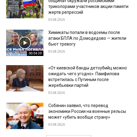
община» окружали российскими
триколорами участников акции памяти
жертв репрессий
05.08.2026
Химикаты попали в водоемы после
атаки БПЛА по Домодедово — жители
бьют тревогу
05.08.2026
00:04:39
«От киевской банды детоубийц можно
ожидать чего угодно». Памфилова
встретилась с Путиным после
жеребьевки партий
05.08.2026
Собянин заявил, что перевод
экономики России на военные рельсы
может «убить вообще страну»
05.08.2026