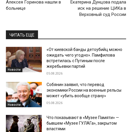
Алексея Горинова нашли в
Екатерина Дунцова подала
больнице
иск на решение ЦИКа в
Верховный суд России
ЧИТАТЬ ЕЩЕ
«От киевской банды детоубийц можно
ожидать чего угодно». Памфилова
встретилась с Путиным после
жеребьевки партий
Новости
05.08.2026
Собянин заявил, что перевод
экономики России на военные рельсы
может «убить вообще страну»
05.08.2026
Новости
Что показывают в «Музее Памяти» —
бывшем «Музее ГУЛАГа», закрытом
властями