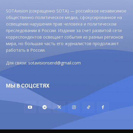
SOTAvision (сокращенно SOTA) — российское независимое
общественно-политическое медиа, сфокусированное на
освещении нарушения прав человека и политическом
преследовании в России. Издание за счет развитой сети
корреспондентов освещает события из разных регионов
мира, но большая часть его журналистов продолжают
работать в России.
Для связи:
sotavisionsend@gmail.com
МЫ В СОЦСЕТЯХ