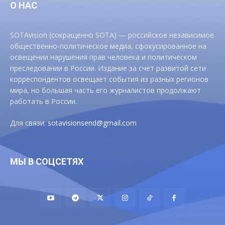
О НАС
SOTAvision (сокращенно SOTA) — российское независимое
общественно-политическое медиа, сфокусированное на
освещении нарушения прав человека и политическом
преследовании в России. Издание за счет развитой сети
корреспондентов освещает события из разных регионов
мира, но большая часть его журналистов продолжают
работать в России.
Для связи:
sotavisionsend@gmail.com
МЫ В СОЦСЕТЯХ