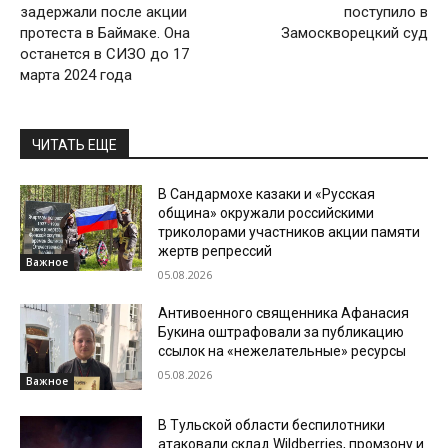
задержали после акции
поступило в
протеста в Баймаке. Она
Замоскворецкий суд
останется в СИЗО до 17
марта 2024 года
ЧИТАТЬ ЕЩЕ
В Сандармохе казаки и «Русская
община» окружали российскими
триколорами участников акции памяти
жертв репрессий
Важное
05.08.2026
Антивоенного священника Афанасия
Букина оштрафовали за публикацию
ссылок на «нежелательные» ресурсы
05.08.2026
Важное
В Тульской области беспилотники
атаковали склад Wildberries, промзону и