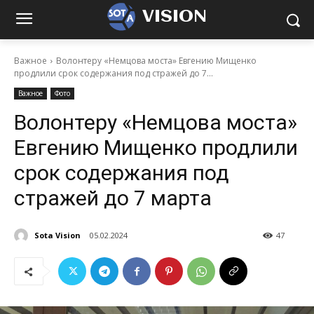
VISION
Важное
Волонтеру «Немцова моста» Евгению Мищенко
продлили срок содержания под стражей до 7...
Важное
Фото
Волонтеру «Немцова моста»
Евгению Мищенко продлили
срок содержания под
стражей до 7 марта
Sota Vision
05.02.2024
47