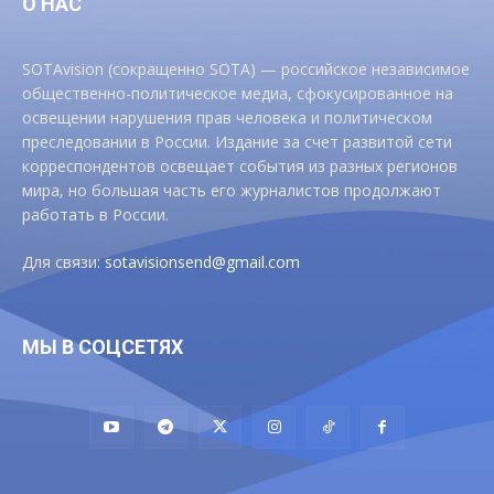
О НАС
SOTAvision (сокращенно SOTA) — российское независимое
общественно-политическое медиа, сфокусированное на
освещении нарушения прав человека и политическом
преследовании в России. Издание за счет развитой сети
корреспондентов освещает события из разных регионов
мира, но большая часть его журналистов продолжают
работать в России.
Для связи:
sotavisionsend@gmail.com
МЫ В СОЦСЕТЯХ