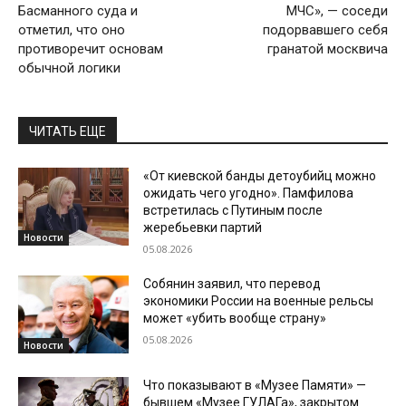
Басманного суда и
МЧС», — соседи
отметил, что оно
подорвавшего себя
противоречит основам
гранатой москвича
обычной логики
ЧИТАТЬ ЕЩЕ
«От киевской банды детоубийц можно
ожидать чего угодно». Памфилова
встретилась с Путиным после
жеребьевки партий
Новости
05.08.2026
Собянин заявил, что перевод
экономики России на военные рельсы
может «убить вообще страну»
05.08.2026
Новости
Что показывают в «Музее Памяти» —
бывшем «Музее ГУЛАГа», закрытом