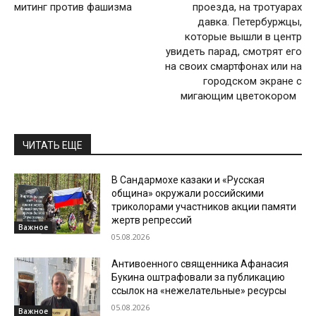
митинг против фашизма
проезда, на тротуарах
давка. Петербуржцы,
которые вышли в центр
увидеть парад, смотрят его
на своих смартфонах или на
городском экране с
мигающим цветокором
ЧИТАТЬ ЕЩЕ
В Сандармохе казаки и «Русская
община» окружали российскими
триколорами участников акции памяти
жертв репрессий
Важное
05.08.2026
Антивоенного священника Афанасия
Букина оштрафовали за публикацию
ссылок на «нежелательные» ресурсы
05.08.2026
Важное