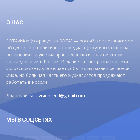
О НАС
SOTAvision (сокращенно SOTA) — российское независимое
общественно-политическое медиа, сфокусированное на
освещении нарушения прав человека и политическом
преследовании в России. Издание за счет развитой сети
корреспондентов освещает события из разных регионов
мира, но большая часть его журналистов продолжают
работать в России.
Для связи:
sotavisionsend@gmail.com
МЫ В СОЦСЕТЯХ