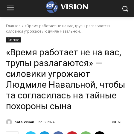
VISION
Главное
«Время работает не на вас, трупы разлагаются» —
силовики угрожают Людмиле Навальной,...
Главное
«Время работает не на вас,
трупы разлагаются» —
силовики угрожают
Людмиле Навальной, чтобы
та согласилась на тайные
похороны сына
Sota Vision
22.02.2024
69