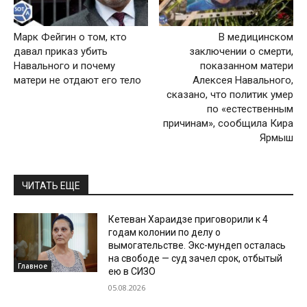
Марк Фейгин о том, кто
В медицинском
давал приказ убить
заключении о смерти,
Навального и почему
показанном матери
матери не отдают его тело
Алексея Навального,
сказано, что политик умер
по «естественным
причинам», сообщила Кира
Ярмыш
ЧИТАТЬ ЕЩЕ
Кетеван Хараидзе приговорили к 4
годам колонии по делу о
вымогательстве. Экс-мундеп осталась
на свободе — суд зачел срок, отбытый
Главное
ею в СИЗО
05.08.2026