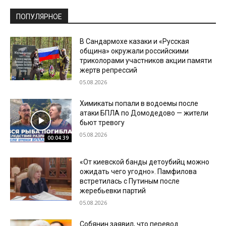
ПОПУЛЯРНОЕ
В Сандармохе казаки и «Русская
община» окружали российскими
триколорами участников акции памяти
жертв репрессий
05.08.2026
Химикаты попали в водоемы после
атаки БПЛА по Домодедово — жители
бьют тревогу
05.08.2026
00:04:39
«От киевской банды детоубийц можно
ожидать чего угодно». Памфилова
встретилась с Путиным после
жеребьевки партий
05.08.2026
Собянин заявил, что перевод