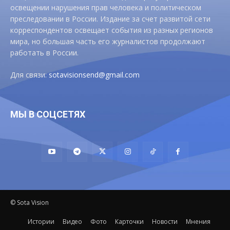
освещении нарушения прав человека и политическом
преследовании в России. Издание за счет развитой сети
корреспондентов освещает события из разных регионов
мира, но большая часть его журналистов продолжают
работать в России.
Для связи:
sotavisionsend@gmail.com
МЫ В СОЦСЕТЯХ
© Sota Vision
Истории
Видео
Фото
Карточки
Новости
Мнения