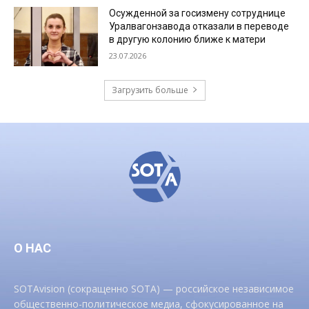
Осужденной за госизмену сотруднице
Уралвагонзавода отказали в переводе
в другую колонию ближе к матери
23.07.2026
Загрузить больше
О НАС
SOTAvision (сокращенно SOTA) — российское независимое
общественно-политическое медиа, сфокусированное на