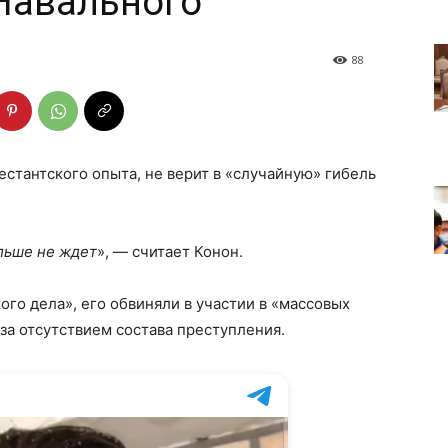
Навального
88
рестантского опыта, не верит в «случайную» гибель
льше не ждет
», — считает Конон.
го дела», его обвиняли в участии в «массовых
за отсутствием состава преступления.