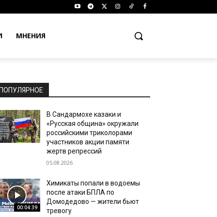
И
МНЕНИЯ
ПОПУЛЯРНОЕ
В Сандармохе казаки и
«Русская община» окружали
российскими триколорами
участников акции памяти
жертв репрессий
05.08.2026
Химикаты попали в водоемы
после атаки БПЛА по
Домодедово — жители бьют
00:04:39
тревогу