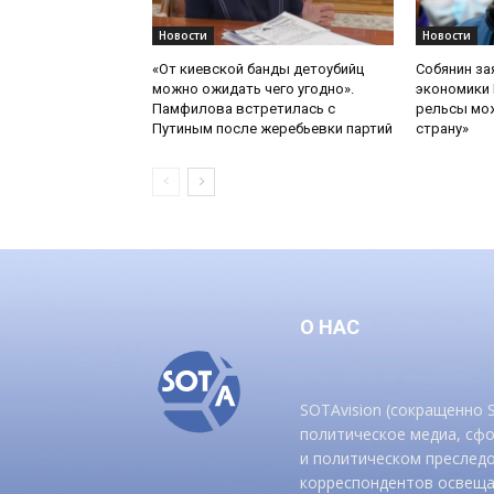
Новости
Новости
«От киевской банды детоубийц
Собянин за
можно ожидать чего угодно».
экономики 
Памфилова встретилась с
рельсы мож
Путиным после жеребьевки партий
страну»
О НАС
SOTAvision (сокращенно
политическое медиа, сф
и политическом преследо
корреспондентов освеща