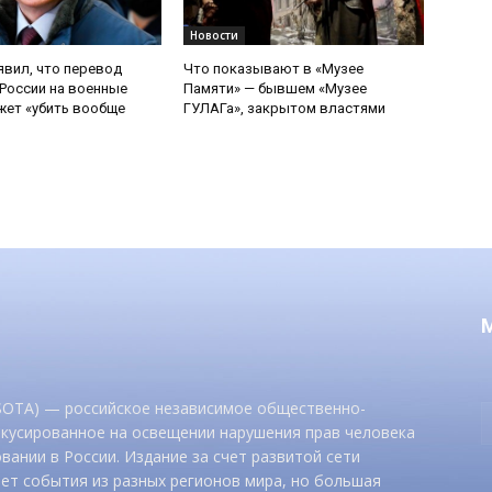
Новости
явил, что перевод
Что показывают в «Музее
России на военные
Памяти» — бывшем «Музее
ет «убить вообще
ГУЛАГа», закрытом властями
 SOTA) — российское независимое общественно-
окусированное на освещении нарушения прав человека
вании в России. Издание за счет развитой сети
ет события из разных регионов мира, но большая