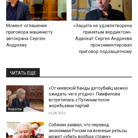
Момент оглашения
«Защита не удовлетворена
приговора машинисту
принятым вердиктом».
автокрана Сергею
Адвокат Сергея Андреева
Андрееву
прокомментировал
приговор подзащитному
ЧИТАТЬ ЕЩЕ
«От киевской банды детоубийц можно
ожидать чего угодно». Памфилова
встретилась с Путиным после
жеребьевки партий
Новости
05.08.2026
Собянин заявил, что перевод
экономики России на военные рельсы
может «убить вообще страну»