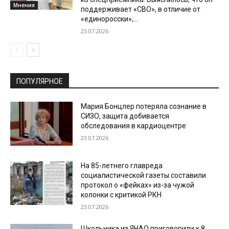
Мнения
поддерживает «СВО», в отличие от
«единоросски»,...
23.07.2026
ПОПУЛЯРНОЕ
Мария Бонцлер потеряла сознание в
СИЗО, защита добивается
обследования в кардиоцентре
23.07.2026
На 85-летнего главреда
социалистической газеты составили
протокол о «фейках» из-за чужой
колонки с критикой РКН
23.07.2026
Школьника из ЯНАО приговорили к 8