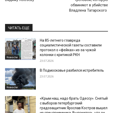
обвиняют в убийстве
Владлена Татарского
ЧИТАТЬ ЕЩЕ
На 85-летнего главреда
социалистической газеты составили
протокол о «фейках» из-за чужой
колонки с критикой РКН
Новости
23.07.2026
В Подмосковье разбился истребитель
23.07.2026
Новости
«Крым наш, надо брать Одессу». Снятый
с выборов петербургский
градозащитник Ярослав Костров вышел
из спецприемника. Выяснилось, что он