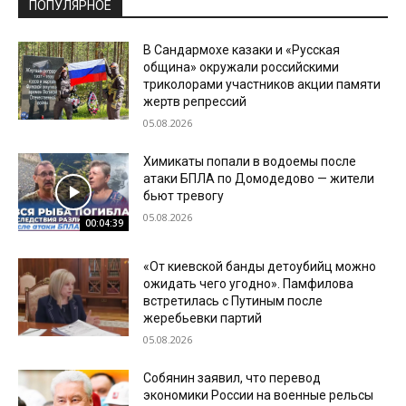
ПОПУЛЯРНОЕ
В Сандармохе казаки и «Русская
община» окружали российскими
триколорами участников акции памяти
жертв репрессий
05.08.2026
Химикаты попали в водоемы после
атаки БПЛА по Домодедово — жители
бьют тревогу
05.08.2026
00:04:39
«От киевской банды детоубийц можно
ожидать чего угодно». Памфилова
встретилась с Путиным после
жеребьевки партий
05.08.2026
Собянин заявил, что перевод
экономики России на военные рельсы