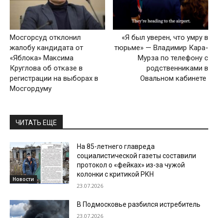
Мосгорсуд отклонил
«Я был уверен, что умру в
жалобу кандидата от
тюрьме» — Владимир Кара-
«‎Яблока» Максима
Мурза по телефону с
Круглова об отказе в
родственниками в
регистрации на выборах в
Овальном кабинете
Мосгордуму
ЧИТАТЬ ЕЩЕ
На 85-летнего главреда
социалистической газеты составили
протокол о «фейках» из-за чужой
колонки с критикой РКН
Новости
23.07.2026
В Подмосковье разбился истребитель
23.07.2026