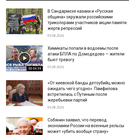
В Сандармохе казаки и «Русская
община» окружали российскими
триколорами участников акции памяти
жертв репрессий
05.08.2026
Химикаты попали в водоемы после
атаки БПЛА по Домодедово — жители
бьют тревогу
05.08.2026
00:04:39
«От киевской банды детоубийц можно
ожидать чего угодно». Памфилова
встретилась с Путиным после
жеребьевки партий
05.08.2026
Собянин заявил, что перевод
экономики России на военные рельсы
может «убить вообще страну»