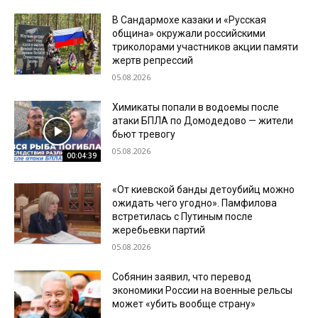
В Сандармохе казаки и «Русская
община» окружали российскими
триколорами участников акции памяти
жертв репрессий
05.08.2026
Химикаты попали в водоемы после
атаки БПЛА по Домодедово — жители
бьют тревогу
05.08.2026
00:04:39
«От киевской банды детоубийц можно
ожидать чего угодно». Памфилова
встретилась с Путиным после
жеребьевки партий
05.08.2026
Собянин заявил, что перевод
экономики России на военные рельсы
может «убить вообще страну»