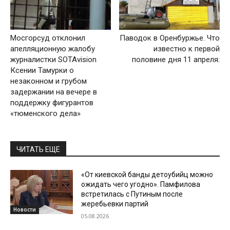
Мосгорсуд отклонил
Паводок в Оренбуржье. Что
апелляционную жалобу
известно к первой
журналистки SOTAvision
половине дня 11 апреля:
Ксении Тамурки о
незаконном и грубом
задержании на вечере в
поддержку фигурантов
«тюменского дела»
ЧИТАТЬ ЕЩЕ
«От киевской банды детоубийц можно
ожидать чего угодно». Памфилова
встретилась с Путиным после
жеребьевки партий
Новости
05.08.2026