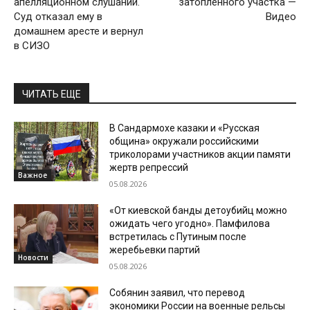
апелляционном слушании.
затопленного участка —
Суд отказал ему в
Видео
домашнем аресте и вернул
в СИЗО
ЧИТАТЬ ЕЩЕ
В Сандармохе казаки и «Русская
община» окружали российскими
триколорами участников акции памяти
жертв репрессий
Важное
05.08.2026
«От киевской банды детоубийц можно
ожидать чего угодно». Памфилова
встретилась с Путиным после
жеребьевки партий
Новости
05.08.2026
Собянин заявил, что перевод
экономики России на военные рельсы