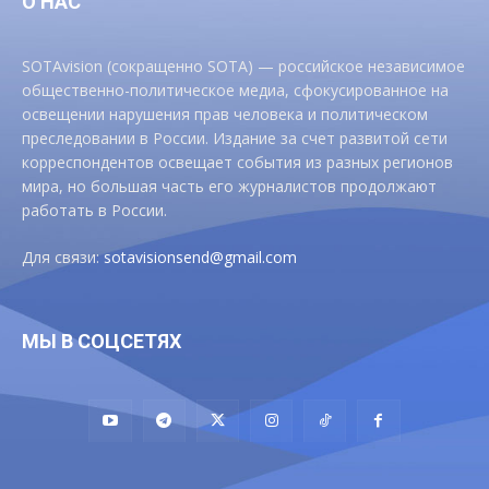
О НАС
SOTAvision (сокращенно SOTA) — российское независимое
общественно-политическое медиа, сфокусированное на
освещении нарушения прав человека и политическом
преследовании в России. Издание за счет развитой сети
корреспондентов освещает события из разных регионов
мира, но большая часть его журналистов продолжают
работать в России.
Для связи:
sotavisionsend@gmail.com
МЫ В СОЦСЕТЯХ