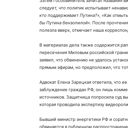
Затем гособвинитель зачитал названия в
следует, что политик испытывает ненави
кто поддерживает Путина?», «Как отмытьс
бы Путина бензопилой».
После прочтения
полезла вверх, отмечает наша корреспон
В материалах дела также содержится рап
пересечения Миловым российской границ
заявил, что обвинению не удалось устан
прямым эфирам, но предположил, что тот
Адвокат Елена Зарецкая ответила, что е
заблуждение граждан РФ, он лишь комм
источников. Защитница попросила суд вы
которая проводила экспертизу видеорол
Бывший министр энергетики РФ и соратн
обвиняется в публичном распространении