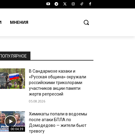
И
МНЕНИЯ
ПОПУЛЯРНОЕ
В Сандармохе казаки и
«Русская община» окружали
российскими триколорами
участников акции памяти
жертв репрессий
05.08.2026
Химикаты попали в водоемы
после атаки БПЛА по
Домодедово — жители бьют
00:04:39
тревогу