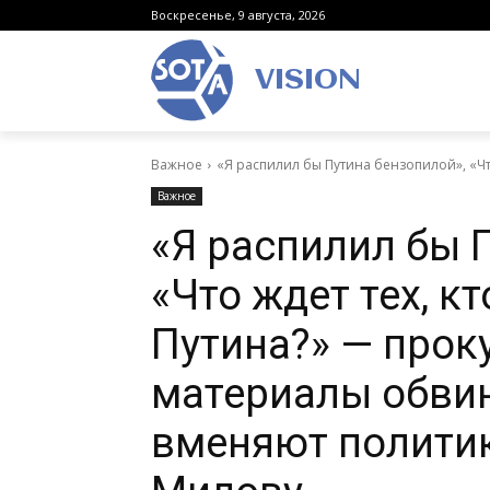
Воскресенье, 9 августа, 2026
VISION
Важное
«Я распилил бы Путина бензопилой», «Что
Важное
«Я распилил бы 
«Что ждет тех, к
Путина?» — проку
материалы обвин
вменяют полити