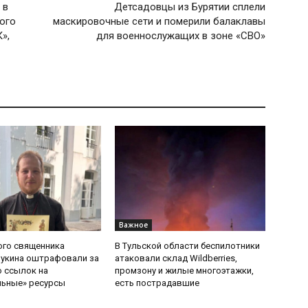
 в
Детсадовцы из Бурятии сплели
рого
маскировочные сети и померили балаклавы
»,
для военнослужащих в зоне «СВО»
Важное
ого священника
В Тульской области беспилотники
Букина оштрафовали за
атаковали склад Wildberries,
 ссылок на
промзону и жилые многоэтажки,
льные» ресурсы
есть пострадавшие