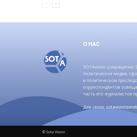
О НАС
SOTAvision (сокращенно
политическое медиа, сф
и политическом преследо
корреспондентов освеща
часть его журналистов п
Для связи:
sotavisionsen
© Sota Vision