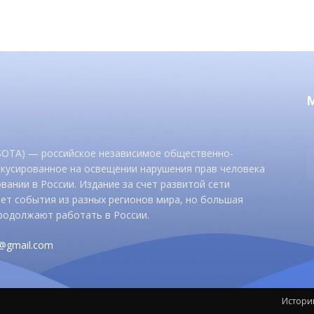
 SOTA) — российское независимое общественно-
окусированное на освещении нарушения прав человека
вании в России. Издание за счет развитой сети
ет события из разных регионов мира, но большая
родолжают работать в России.
d@gmail.com
Истори