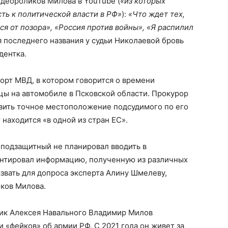
идеороликов Милова в YouTube (
«из которых
сть к политической власти в РФ»
):
«Что ждет тех,
я от позора», «Россия против войны», «Я распилил
 последнего названия у судьи Николаевой бровь
дентка.
орт МВД, в котором говорится о времени
ы на автомобиле в Псковской области. Прокурор
овить точное местоположение подсудимого по его
 находится «в одной из стран ЕС».
е подзащитный не планировал вводить в
ентировал информацию, полученную из различных
звать для допроса эксперта Алину Шмелеву,
иков Милова.
ик Алексея Навального Владимир Милов
 «фейков» об армии РФ. С 2021 года он живет за