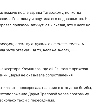
ь помочь после взрыва Татарскому, но, когда
звонила Гештальту и ощутила его недовольство. На
ровал приказом заткнуться и сказал, что у него на
линчуют, поэтому струсила и не стала помогать
ва была отвечать за то, чего не знала
», —
а квартире Касинцева, где ей Гештальт приказал
вики, Дарья не оказывала сопротивления.
снила, что подозревала наличие в статуэтке бомбы,
местоположение Дарьи Треповой через программу
есколько такси с пересадками.