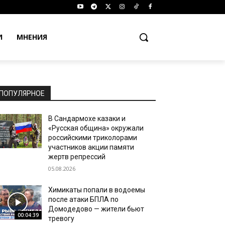
И
МНЕНИЯ
ПОПУЛЯРНОЕ
В Сандармохе казаки и
«Русская община» окружали
российскими триколорами
участников акции памяти
жертв репрессий
05.08.2026
Химикаты попали в водоемы
после атаки БПЛА по
Домодедово — жители бьют
00:04:39
тревогу