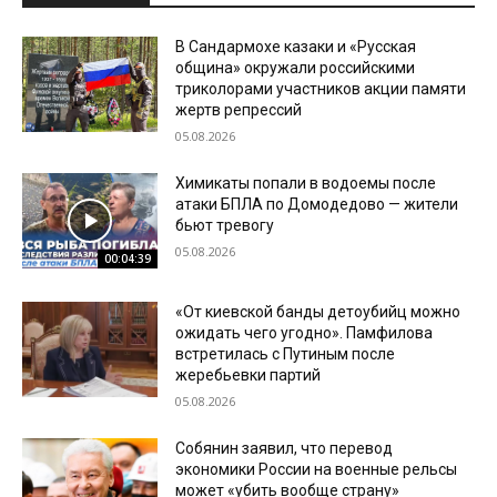
В Сандармохе казаки и «Русская
община» окружали российскими
триколорами участников акции памяти
жертв репрессий
05.08.2026
Химикаты попали в водоемы после
атаки БПЛА по Домодедово — жители
бьют тревогу
05.08.2026
00:04:39
«От киевской банды детоубийц можно
ожидать чего угодно». Памфилова
встретилась с Путиным после
жеребьевки партий
05.08.2026
Собянин заявил, что перевод
экономики России на военные рельсы
может «убить вообще страну»