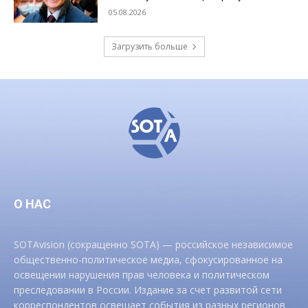
05.08.2026
Загрузить больше
О НАС
SOTAvision (сокращенно SOTA) — российское независимое
общественно-политическое медиа, сфокусированное на
освещении нарушения прав человека и политическом
преследовании в России. Издание за счет развитой сети
корреспондентов освещает события из разных регионов