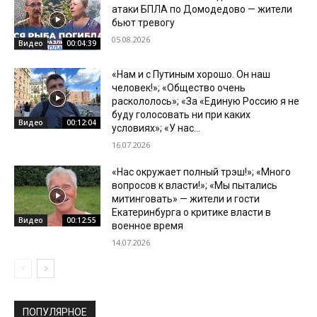
атаки БПЛА по Домодедово — жители
бьют тревогу
05.08.2026
Видео
00:04:39
«Нам и с Путиным хорошо. Он наш
человек!»; «Общество очень
раскололось»; «За «Единую Россию я не
буду голосовать ни при каких
Видео
00:12:04
условиях»; «У нас...
16.07.2026
«Нас окружает полный трэш!»; «Много
вопросов к власти!»; «Мы пытались
митинговать» — жители и гости
Екатеринбурга о критике власти в
Видео
00:12:55
военное время
14.07.2026
ПОПУЛЯРНОЕ