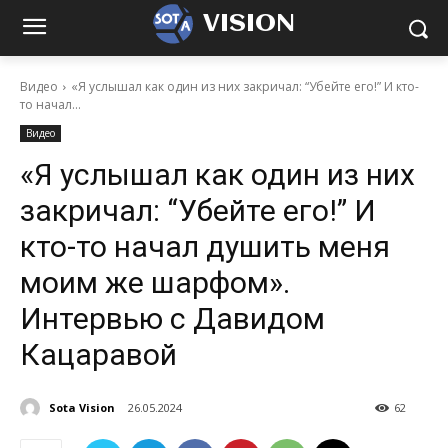
VISION
Видео
«Я услышал как один из них закричал: “Убейте его!” И кто-
то начал...
Видео
«Я услышал как один из них
закричал: “Убейте его!” И
кто-то начал душить меня
моим же шарфом».
Интервью с Давидом
Кацаравой
Sota Vision
26.05.2024
62