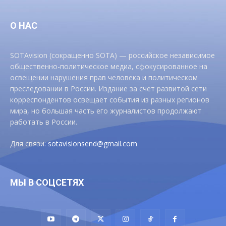
О НАС
SOTAvision (сокращенно SOTA) — российское независимое
общественно-политическое медиа, сфокусированное на
освещении нарушения прав человека и политическом
преследовании в России. Издание за счет развитой сети
корреспондентов освещает события из разных регионов
мира, но большая часть его журналистов продолжают
работать в России.
Для связи:
sotavisionsend@gmail.com
МЫ В СОЦСЕТЯХ