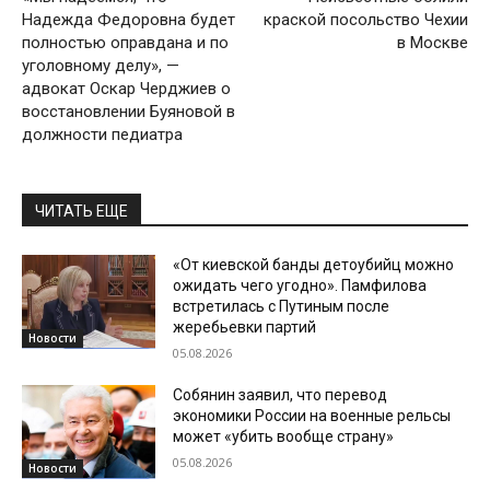
Надежда Федоровна будет
краской посольство Чехии
полностью оправдана и по
в Москве
уголовному делу», —
адвокат Оскар Черджиев о
восстановлении Буяновой в
должности педиатра
ЧИТАТЬ ЕЩЕ
«От киевской банды детоубийц можно
ожидать чего угодно». Памфилова
встретилась с Путиным после
жеребьевки партий
Новости
05.08.2026
Собянин заявил, что перевод
экономики России на военные рельсы
может «убить вообще страну»
05.08.2026
Новости