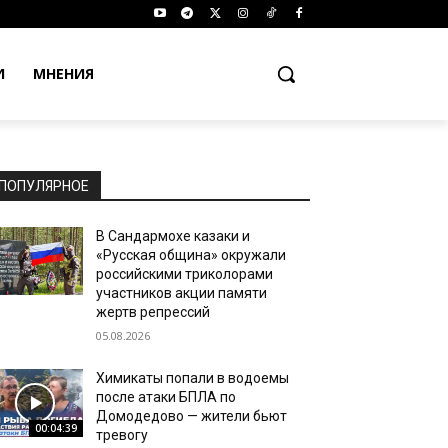
И
МНЕНИЯ
ПОПУЛЯРНОЕ
В Сандармохе казаки и
«Русская община» окружали
российскими триколорами
участников акции памяти
жертв репрессий
05.08.2026
Химикаты попали в водоемы
после атаки БПЛА по
Домодедово — жители бьют
00:04:39
тревогу