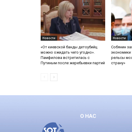
Новости
Новости
«От киевской банды детоубийц
Собянин за
можно ожидать чего угодно».
экономики 
Памфилова встретилась с
рельсы мож
Путиным после жеребьевки партий
страну»
О НАС