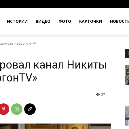
ИСТОРИИ
ВИДЕО
ФОТО
КАРТОЧКИ
НОВОСТ
халкова «БесогонTV»
ровал канал Никиты
огонTV»
37