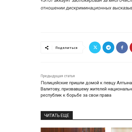
«
Этот аккаунт заблокирован за многочис
отношении дискриминационных высказы
Поделиться
Предыдущая статья
Полицейские пришли домой к певцу Алтын
Валитову, призвавшему жителей националь
республик к борьбе за свои права
ЧИТАТЬ ЕЩЕ