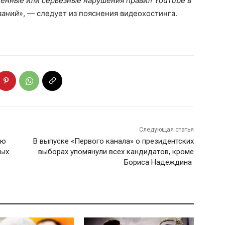
ленные или серьезные нарушения правил YouTube в
ваний
», — следует из пояснения видеохостинга.
Следующая статья
аю
В выпуске «Первого канала» о президентских
ных
выборах упомянули всех кандидатов, кроме
Бориса Надеждина