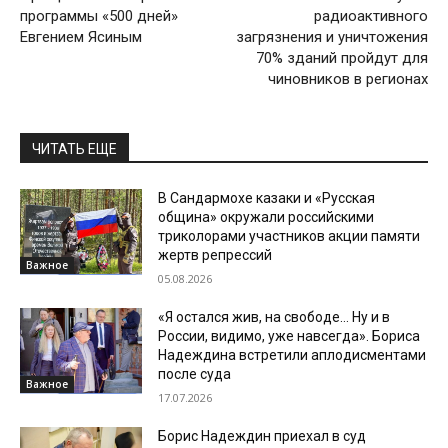
программы «500 дней»
радиоактивного
Евгением Ясиным
загрязнения и уничтожения
70% зданий пройдут для
чиновников в регионах
ЧИТАТЬ ЕЩЕ
В Сандармохе казаки и «Русская
община» окружали российскими
триколорами участников акции памяти
жертв репрессий
Важное
05.08.2026
«Я остался жив, на свободе… Ну и в
России, видимо, уже навсегда». Бориса
Надеждина встретили аплодисментами
после суда
Важное
17.07.2026
Борис Надеждин приехал в суд