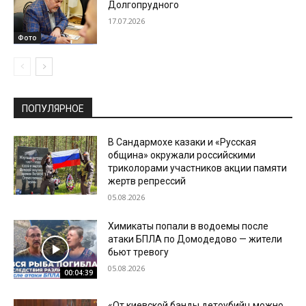
Долгопрудного
17.07.2026
Фото
ПОПУЛЯРНОЕ
В Сандармохе казаки и «Русская
община» окружали российскими
триколорами участников акции памяти
жертв репрессий
05.08.2026
Химикаты попали в водоемы после
атаки БПЛА по Домодедово — жители
бьют тревогу
05.08.2026
00:04:39
«От киевской банды детоубийц можно