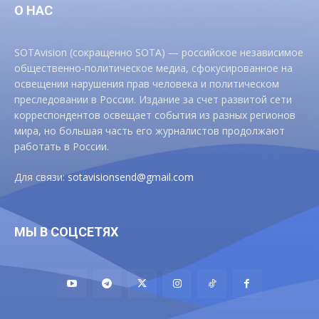
О НАС
SOTAvision (сокращенно SOTA) — российское независимое
общественно-политическое медиа, сфокусированное на
освещении нарушения прав человека и политическом
преследовании в России. Издание за счет развитой сети
корреспондентов освещает события из разных регионов
мира, но большая часть его журналистов продолжают
работать в России.
Для связи:
sotavisionsend@gmail.com
МЫ В СОЦСЕТЯХ